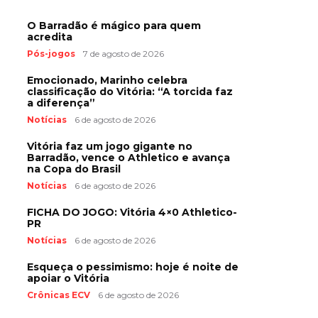
O Barradão é mágico para quem
acredita
Pós-jogos
7 de agosto de 2026
Emocionado, Marinho celebra
classificação do Vitória: “A torcida faz
a diferença”
Notícias
6 de agosto de 2026
Vitória faz um jogo gigante no
Barradão, vence o Athletico e avança
na Copa do Brasil
Notícias
6 de agosto de 2026
FICHA DO JOGO: Vitória 4×0 Athletico-
PR
Notícias
6 de agosto de 2026
Esqueça o pessimismo: hoje é noite de
apoiar o Vitória
Crônicas ECV
6 de agosto de 2026