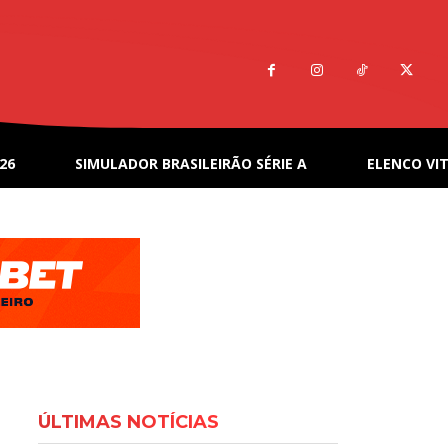
26
SIMULADOR BRASILEIRÃO SÉRIE A
ELENCO VIT
ÚLTIMAS NOTÍCIAS