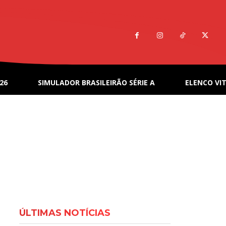
26
SIMULADOR BRASILEIRÃO SÉRIE A
ELENCO VIT
ÚLTIMAS NOTÍCIAS