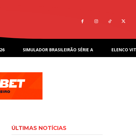
26
SIMULADOR BRASILEIRÃO SÉRIE A
ELENCO VIT
ÚLTIMAS NOTÍCIAS