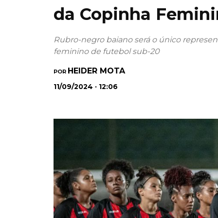
da Copinha Femini
Rubro-negro baiano será o único represent
feminino de futebol sub-20
HEIDER MOTA
POR
11/09/2024 · 12:06