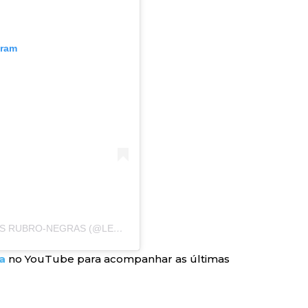
gram
UMA PUBLICAÇÃO COMPARTILHADA POR LEOAS RUBRO-NEGRAS (@LEOASRUBRONEGRASBA)
a
no YouTube para acompanhar as últimas