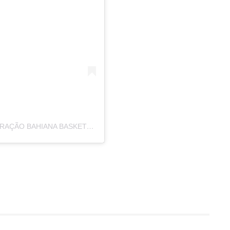
UMA PUBLICAÇÃO COMPARTILHADA POR FEDERAÇÃO BAHIANA BASKETBALL (@BASQUETEFBB)