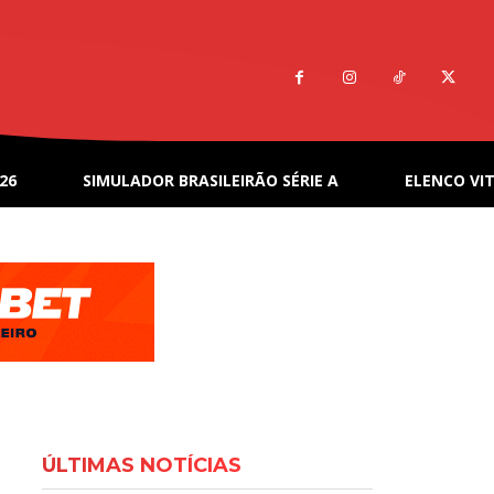
26
SIMULADOR BRASILEIRÃO SÉRIE A
ELENCO VIT
ÚLTIMAS NOTÍCIAS