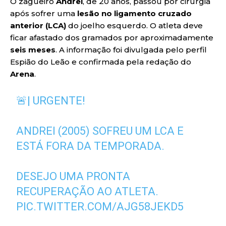
O zagueiro
Andrei
, de 20 anos, passou por cirurgia
após sofrer uma
lesão no ligamento cruzado
anterior (LCA)
do joelho esquerdo. O atleta deve
ficar afastado dos gramados por aproximadamente
seis meses
. A informação foi divulgada pelo perfil
Espião do Leão e confirmada pela redação do
Arena
.
🚨| URGENTE!
ANDREI (2005) SOFREU UM LCA E
ESTÁ FORA DA TEMPORADA.
DESEJO UMA PRONTA
RECUPERAÇÃO AO ATLETA.
PIC.TWITTER.COM/AJG58JEKD5