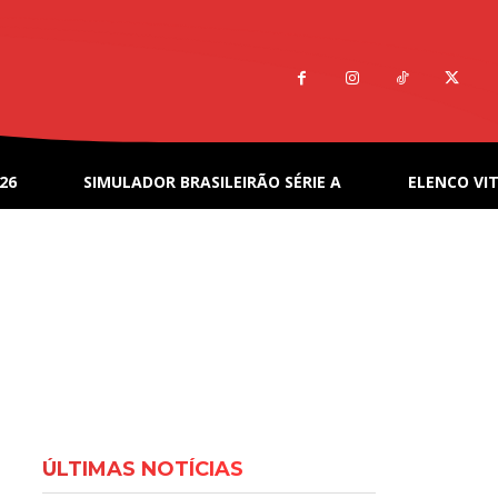
26
SIMULADOR BRASILEIRÃO SÉRIE A
ELENCO VIT
ÚLTIMAS NOTÍCIAS