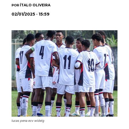
ÍTALO OLIVEIRA
POR
02/01/2025 · 15:59
lucas pena ecv widelg