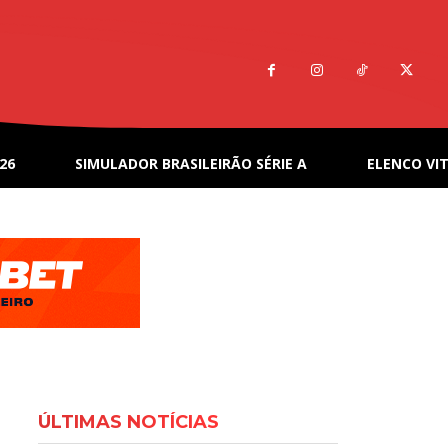
26
SIMULADOR BRASILEIRÃO SÉRIE A
ELENCO VIT
ÚLTIMAS NOTÍCIAS