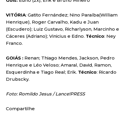
Gols:
Edno (2x); Erik e Bruno Mineiro
VITÓRIA
: Gatito Fernández; Nino Paraíba(William
Henrique), Roger Carvalho, Kadu e Juan
(Escudero); Luiz Gustavo, Richarlyson, Marcinho e
Cáceres (Adriano); Vinicius e Edno.
Técnico
: Ney
Franco.
GOIÁS :
Renan; Thiago Mendes, Jackson, Pedro
Henrique e Léo Veloso; Amaral, David, Ramon,
Esquerdinha e Tiago Real; Erik.
Técnico
: Ricardo
Drubscky.
Foto: Romildo Jesus / Lance!PRESS
Compartilhe