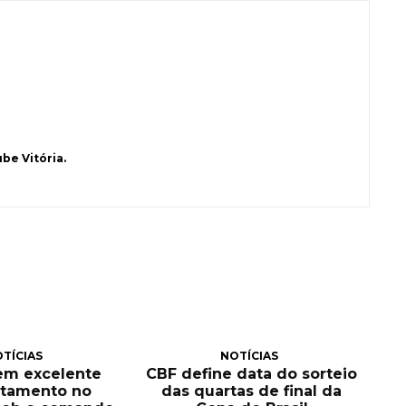
be Vitória.
TÍCIAS
NOTÍCIAS
tem excelente
CBF define data do sorteio
itamento no
das quartas de final da