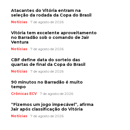
Atacantes do Vitória entram na
seleção da rodada da Copa do Brasil
Notícias
7 de agosto de 2026
Vitória tem excelente aproveitamento
no Barradão sob o comando de Jair
Ventura
Notícias
7 de agosto de 2026
CBF define data do sorteio das
quartas de final da Copa do Brasil
Notícias
7 de agosto de 2026
90 minutos no Barradão é muito
tempo
Crônicas ECV
7 de agosto de 2026
“Fizemos um jogo impecável”, afirma
Jair após classificação do Vitória
Notícias
7 de agosto de 2026