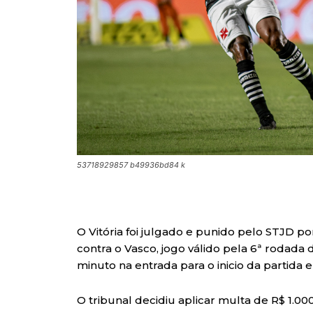
53718929857 b49936bd84 k
O Vitória foi julgado e punido pelo STJD p
contra o Vasco, jogo válido pela 6ª rodada
minuto na entrada para o inicio da partida
O tribunal decidiu aplicar multa de R$ 1.0