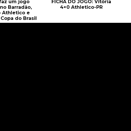
 faz um jogo
FICHA DO JOGO: Vitória
no Barradão,
4×0 Athletico-PR
 Athletico e
Copa do Brasil