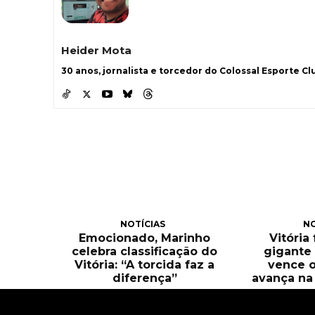
Heider Mota
30 anos, jornalista e torcedor do Colossal Esporte Clu
NOTÍCIAS
NO
Emocionado, Marinho
Vitória
celebra classificação do
gigante 
Vitória: “A torcida faz a
vence o
diferença”
avança na 