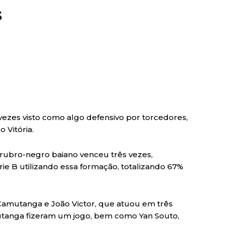
s
ezes visto como algo defensivo por torcedores,
 Vitória.
o rubro-negro baiano venceu três vezes,
e B utilizando essa formação, totalizando 67%
 Camutanga e João Victor, que atuou em três
utanga fizeram um jogo, bem como Yan Souto,