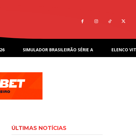
26
SIMULADOR BRASILEIRÃO SÉRIE A
ELENCO VIT
ÚLTIMAS NOTÍCIAS