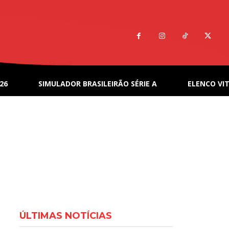
26
SIMULADOR BRASILEIRÃO SÉRIE A
ELENCO VIT
ÚLTIMAS NOTÍCIAS