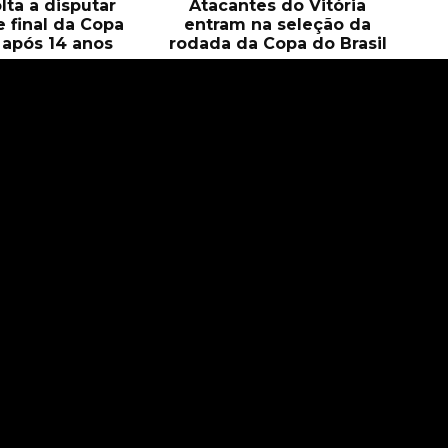
olta a disputar
Atacantes do Vitória
e final da Copa
entram na seleção da
l após 14 anos
rodada da Copa do Brasil