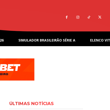
26
SIMULADOR BRASILEIRÃO SÉRIE A
ELENCO VIT
ÚLTIMAS NOTÍCIAS