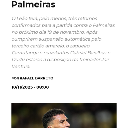
Palmeiras
O Leão terá, pelo menos, três retornos
confirmados para a partida contra o Palmeiras
no próximo dia 19 de novembro. Após
cumprirem suspensão automática pelo
terceiro cartão amarelo, o zagueiro
Camutanga e os volantes Gabriel Baralhas e
Dudu estarão à disposição do treinador Jair
Ventura.
RAFAEL BARRETO
POR
10/11/2025 · 08:00