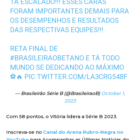
TÁ ESCALADO!!! ESSES CARAS
FORAM IMPORTANTES DEMAIS PARA
OS DESEMPENHOS E RESULTADOS
DAS RESPECTIVAS EQUIPES!!!
RETA FINAL DE
#BRASILEIRAOBETANO
E TÁ TODO
MUNDO SE DEDICANDO AO MÁXIMO
⚽️🔥
PIC.TWITTER.COM/LA3CRG548F
— Brasileirão Série B (@BrasileiraoB)
October 1,
2023
Com 58 pontos, o Vitória lidera a Série B 2023.
Inscreva-se no
Canal do Arena Rubro-Negra no
YouTube
para Acompanhar as Últimas Notícias do