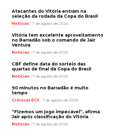
Atacantes do Vitória entram na
seleção da rodada da Copa do Brasil
Notícias
7 de agosto de 2026
Vitória tem excelente aproveitamento
no Barradão sob o comando de Jair
Ventura
Notícias
7 de agosto de 2026
CBF define data do sorteio das
quartas de final da Copa do Brasil
Notícias
7 de agosto de 2026
90 minutos no Barradão é muito
tempo
Crônicas ECV
7 de agosto de 2026
“Fizemos um jogo impecável”, afirma
Jair após classificação do Vitória
Notícias
7 de agosto de 2026