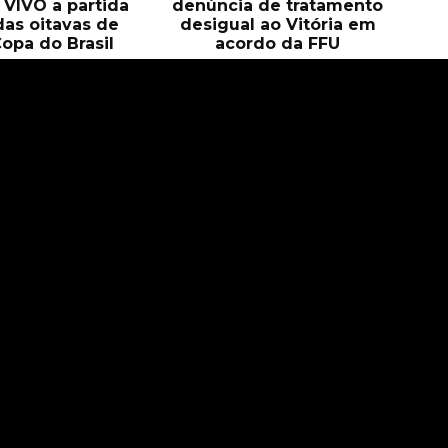
O VIVO a partida
denúncia de tratamento
das oitavas de
desigual ao Vitória em
Copa do Brasil
acordo da FFU