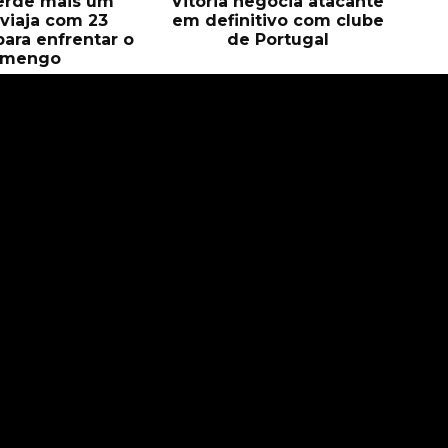
perde mais um
Vitória negocia atacante
e viaja com 23
em definitivo com clube
para enfrentar o
de Portugal
amengo