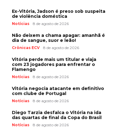
Ex-Vitória, Jadson é preso sob suspeita
de violência doméstica
Notícias
8 de agosto de 2026
Não deixem a chama apagar: amanhã é
dia de sangue, suor e leão!
Crônicas ECV
8 de agosto de 2026
Vitória perde mais um titular e viaja
com 23 jogadores para enfrentar o
Flamengo
Notícias
8 de agosto de 2026
Vitória negocia atacante em definitivo
com clube de Portugal
Notícias
8 de agosto de 2026
Diego Tarzia desfalca o Vitória na ida
das quartas de final da Copa do Brasil
Notícias
8 de agosto de 2026