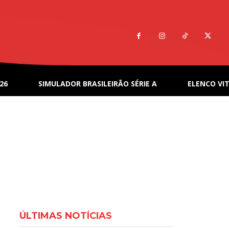
26
SIMULADOR BRASILEIRÃO SÉRIE A
ELENCO VIT
ÚLTIMAS NOTÍCIAS