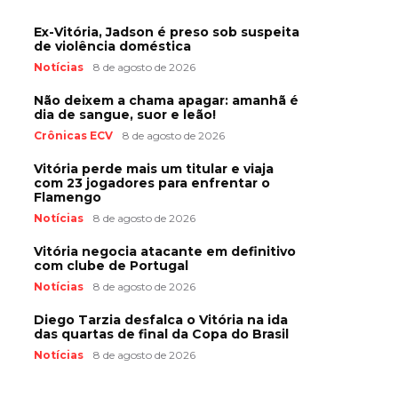
Ex-Vitória, Jadson é preso sob suspeita
de violência doméstica
Notícias
8 de agosto de 2026
Não deixem a chama apagar: amanhã é
dia de sangue, suor e leão!
Crônicas ECV
8 de agosto de 2026
Vitória perde mais um titular e viaja
com 23 jogadores para enfrentar o
Flamengo
Notícias
8 de agosto de 2026
Vitória negocia atacante em definitivo
com clube de Portugal
Notícias
8 de agosto de 2026
Diego Tarzia desfalca o Vitória na ida
das quartas de final da Copa do Brasil
Notícias
8 de agosto de 2026