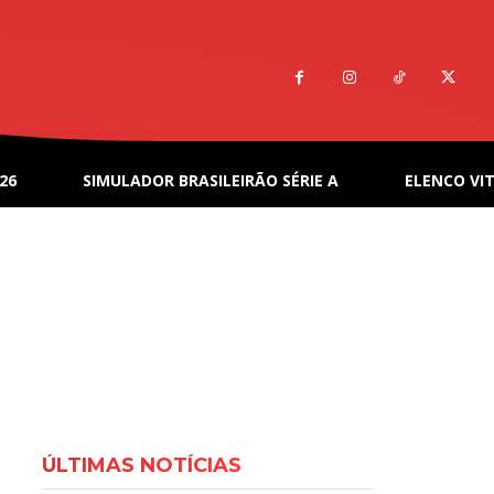
26
SIMULADOR BRASILEIRÃO SÉRIE A
ELENCO VIT
ÚLTIMAS NOTÍCIAS