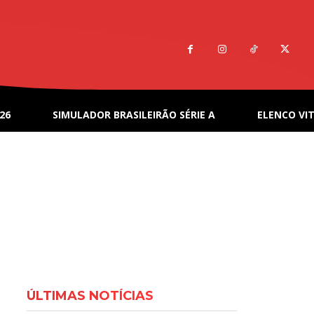
26
SIMULADOR BRASILEIRÃO SÉRIE A
ELENCO VIT
ÚLTIMAS NOTÍCIAS