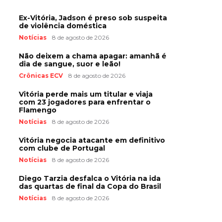
Ex-Vitória, Jadson é preso sob suspeita
de violência doméstica
Notícias
8 de agosto de 2026
Não deixem a chama apagar: amanhã é
dia de sangue, suor e leão!
Crônicas ECV
8 de agosto de 2026
Vitória perde mais um titular e viaja
com 23 jogadores para enfrentar o
Flamengo
Notícias
8 de agosto de 2026
Vitória negocia atacante em definitivo
com clube de Portugal
Notícias
8 de agosto de 2026
Diego Tarzia desfalca o Vitória na ida
das quartas de final da Copa do Brasil
Notícias
8 de agosto de 2026