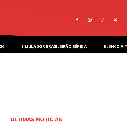
26
SIMULADOR BRASILEIRÃO SÉRIE A
ELENCO VIT
ÚLTIMAS NOTÍCIAS