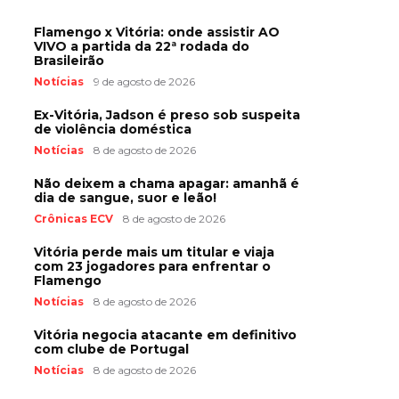
Flamengo x Vitória: onde assistir AO
VIVO a partida da 22ª rodada do
Brasileirão
Notícias
9 de agosto de 2026
Ex-Vitória, Jadson é preso sob suspeita
de violência doméstica
Notícias
8 de agosto de 2026
Não deixem a chama apagar: amanhã é
dia de sangue, suor e leão!
Crônicas ECV
8 de agosto de 2026
Vitória perde mais um titular e viaja
com 23 jogadores para enfrentar o
Flamengo
Notícias
8 de agosto de 2026
Vitória negocia atacante em definitivo
com clube de Portugal
Notícias
8 de agosto de 2026