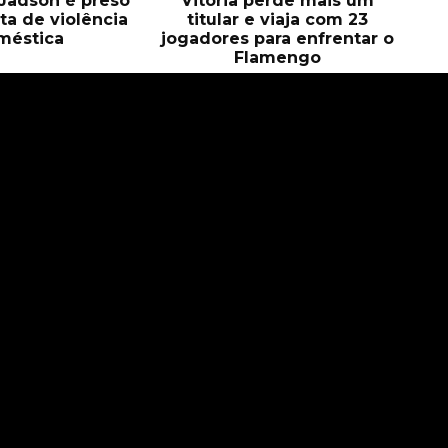
, Jadson é preso
Vitória perde mais um
ta de violência
titular e viaja com 23
méstica
jogadores para enfrentar o
Flamengo