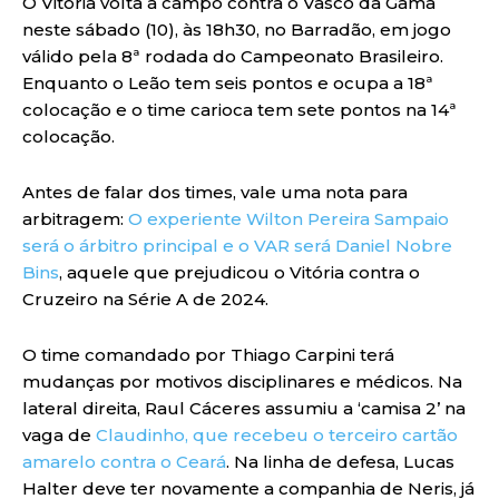
O Vitória volta a campo contra o Vasco da Gama
neste sábado (10), às 18h30, no Barradão, em jogo
válido pela 8ª rodada do Campeonato Brasileiro.
Enquanto o Leão tem seis pontos e ocupa a 18ª
colocação e o time carioca tem sete pontos na 14ª
colocação.
Antes de falar dos times, vale uma nota para
arbitragem:
O experiente Wilton Pereira Sampaio
será o árbitro principal e o VAR será Daniel Nobre
Bins
, aquele que prejudicou o Vitória contra o
Cruzeiro na Série A de 2024.
O time comandado por Thiago Carpini terá
mudanças por motivos disciplinares e médicos. Na
lateral direita, Raul Cáceres assumiu a ‘camisa 2’ na
vaga de
Claudinho, que recebeu o terceiro cartão
amarelo contra o Ceará
. Na linha de defesa, Lucas
Halter deve ter novamente a companhia de Neris, já