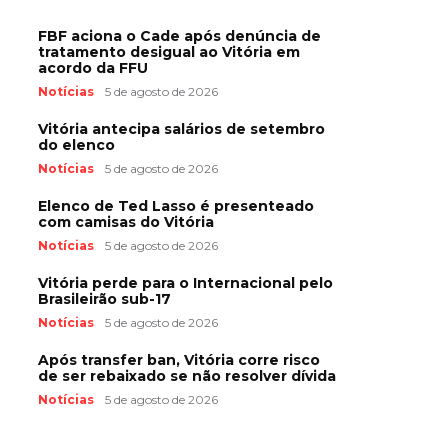
FBF aciona o Cade após denúncia de
tratamento desigual ao Vitória em
acordo da FFU
Notícias
5 de agosto de 2026
Vitória antecipa salários de setembro
do elenco
Notícias
5 de agosto de 2026
Elenco de Ted Lasso é presenteado
com camisas do Vitória
Notícias
5 de agosto de 2026
Vitória perde para o Internacional pelo
Brasileirão sub-17
Notícias
5 de agosto de 2026
Após transfer ban, Vitória corre risco
de ser rebaixado se não resolver dívida
Notícias
5 de agosto de 2026