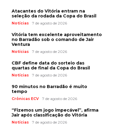
Atacantes do Vitória entram na
seleção da rodada da Copa do Brasil
Notícias
7 de agosto de 2026
Vitória tem excelente aproveitamento
no Barradão sob o comando de Jair
Ventura
Notícias
7 de agosto de 2026
CBF define data do sorteio das
quartas de final da Copa do Brasil
Notícias
7 de agosto de 2026
90 minutos no Barradão é muito
tempo
Crônicas ECV
7 de agosto de 2026
“Fizemos um jogo impecável”, afirma
Jair após classificação do Vitória
Notícias
7 de agosto de 2026