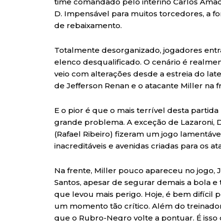
time comandado pelo interino Carlos Amad
D. Impensável para muitos torcedores, a 
de rebaixamento.
Totalmente desorganizado, jogadores entr
elenco desqualificado. O cenário é realme
veio com alterações desde a estreia do lat
de Jefferson Renan e o atacante Miller na 
E o pior é que o mais terrível desta partida 
grande problema. A exceção de Lazaroni, 
(Rafael Ribeiro) fizeram um jogo lamentáv
inacreditáveis e avenidas criadas para os a
Na frente, Miller pouco apareceu no jogo,
Santos, apesar de segurar demais a bola e t
que levou mais perigo. Hoje, é bem difíci
um momento tão crítico. Além do treinador,
que o Rubro-Negro volte a pontuar. É isso o