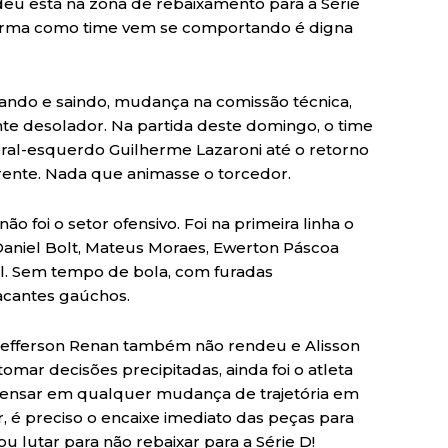
eu está na zona de rebaixamento para a Série
forma como time vem se comportando é digna
ando e saindo, mudança na comissão técnica,
nte desolador. Na partida deste domingo, o time
eral-esquerdo Guilherme Lazaroni até o retorno
frente. Nada que animasse o torcedor.
não foi o setor ofensivo. Foi na primeira linha o
Daniel Bolt, Mateus Moraes, Ewerton Páscoa
el. Sem tempo de bola, com furadas
tacantes gaúchos.
 Jefferson Renan também não rendeu e Alisson
omar decisões precipitadas, ainda foi o atleta
l pensar em qualquer mudança de trajetória em
 é preciso o encaixe imediato das peças para
u lutar para não rebaixar para a Série D!