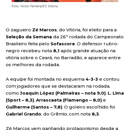
Foto: Victor Ferreira/EC Vitória
O zagueiro
Zé Marcos
, do Vitória, foi eleito para a
Seleção da Semana
da 26ª rodada do Campeonato
Brasileiro feita pelo
Sofascore
. O defensor rubro-
negro recebeu nota
8,1
após grande atuação na
vitória sobre o Ceará, no Barradão, e aparece entre
os melhores da rodada.
A equipe foi montada no esquema
4-3-3
e contou
com jogadores que se destacaram na rodada,
como
Joaquín López (Palmeiras – nota 9,0)
,
L. Lima
(Sport – 8,3)
,
Arrascaeta (Flamengo – 8,0)
e
Guilherme (Santos – 7,8)
. O goleiro escolhido foi
Gabriel Grando
, do Grêmio, com nota
8,3
.
Zé Marcos vem ganhando protagonismo desde a