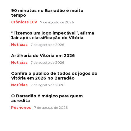
90 minutos no Barradão é muito
tempo
Crônicas ECV
7 de agosto de 2026
“Fizemos um jogo impecável”, afirma
Jair após classificação do Vitória
Notícias
7 de agosto de 2026
Artilharia do Vitória em 2026
Notícias
7 de agosto de 2026
Confira o público de todos os jogos do
Vitória em 2026 no Barradão
Notícias
7 de agosto de 2026
O Barradão é mágico para quem
acredita
Pós-jogos
7 de agosto de 2026