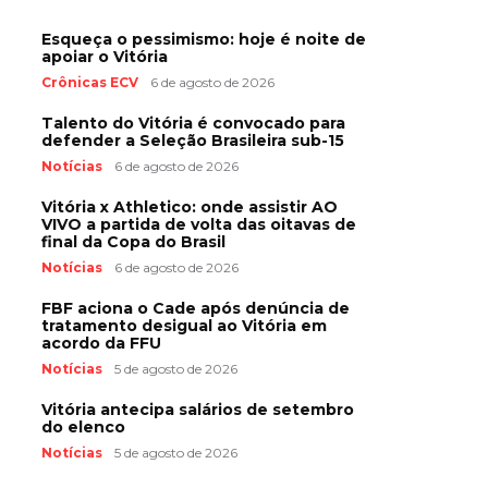
Esqueça o pessimismo: hoje é noite de
apoiar o Vitória
Crônicas ECV
6 de agosto de 2026
Talento do Vitória é convocado para
defender a Seleção Brasileira sub-15
Notícias
6 de agosto de 2026
Vitória x Athletico: onde assistir AO
VIVO a partida de volta das oitavas de
final da Copa do Brasil
Notícias
6 de agosto de 2026
FBF aciona o Cade após denúncia de
tratamento desigual ao Vitória em
acordo da FFU
Notícias
5 de agosto de 2026
Vitória antecipa salários de setembro
do elenco
Notícias
5 de agosto de 2026