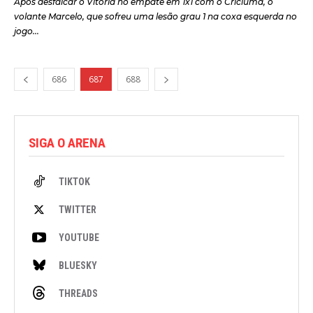
Após desfalcar o Vitória no empate em 1x1 com o Criciúma, o
volante Marcelo, que sofreu uma lesão grau 1 na coxa esquerda no
jogo...
686
687
688
SIGA O ARENA
TIKTOK
TWITTER
YOUTUBE
BLUESKY
THREADS