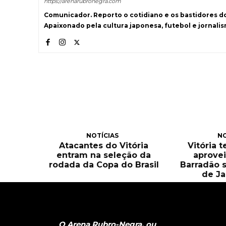
https://arenarubronegra.com
Comunicador. Reporto o cotidiano e os bastidores d
Apaixonado pela cultura japonesa, futebol e jornali
NOTÍCIAS
NO
Atacantes do Vitória
Vitória 
entram na seleção da
aprove
rodada da Copa do Brasil
Barradão 
de Ja
O Arena Rubro-Negra, ou