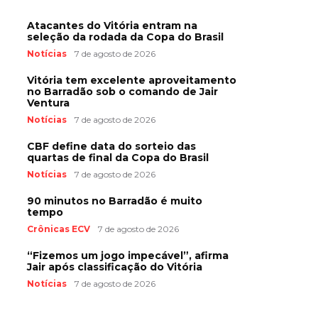
Atacantes do Vitória entram na
seleção da rodada da Copa do Brasil
Notícias
7 de agosto de 2026
Vitória tem excelente aproveitamento
no Barradão sob o comando de Jair
Ventura
Notícias
7 de agosto de 2026
CBF define data do sorteio das
quartas de final da Copa do Brasil
Notícias
7 de agosto de 2026
90 minutos no Barradão é muito
tempo
Crônicas ECV
7 de agosto de 2026
“Fizemos um jogo impecável”, afirma
Jair após classificação do Vitória
Notícias
7 de agosto de 2026