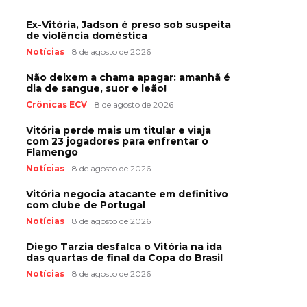
Ex-Vitória, Jadson é preso sob suspeita
de violência doméstica
Notícias
8 de agosto de 2026
Não deixem a chama apagar: amanhã é
dia de sangue, suor e leão!
Crônicas ECV
8 de agosto de 2026
Vitória perde mais um titular e viaja
com 23 jogadores para enfrentar o
Flamengo
Notícias
8 de agosto de 2026
Vitória negocia atacante em definitivo
com clube de Portugal
Notícias
8 de agosto de 2026
Diego Tarzia desfalca o Vitória na ida
das quartas de final da Copa do Brasil
Notícias
8 de agosto de 2026