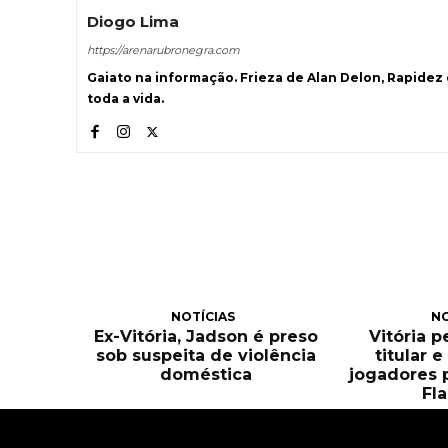
Diogo Lima
https://arenarubronegra.com
Gaiato na informação. Frieza de Alan Delon, Rapidez
toda a vida.
NOTÍCIAS
NO
Ex-Vitória, Jadson é preso
Vitória 
sob suspeita de violência
titular 
doméstica
jogadores 
Fl