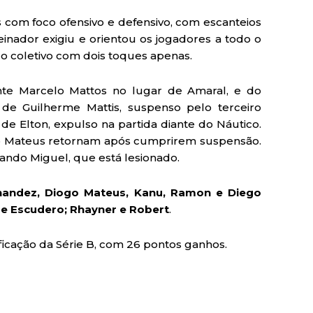
s com foco ofensivo e defensivo, com escanteios
einador exigiu e orientou os jogadores a todo o
do coletivo com dois toques apenas.
nte Marcelo Mattos no lugar de Amaral, e do
e Guilherme Mattis, suspenso pelo terceiro
de Elton, expulso na partida diante do Náutico.
ogo Mateus retornam após cumprirem suspensão.
nando Miguel, que está lesionado.
nandez, Diogo Mateus, Kanu, Ramon e Diego
 e Escudero; Rhayner e Robert
.
ificação da Série B, com 26 pontos ganhos.