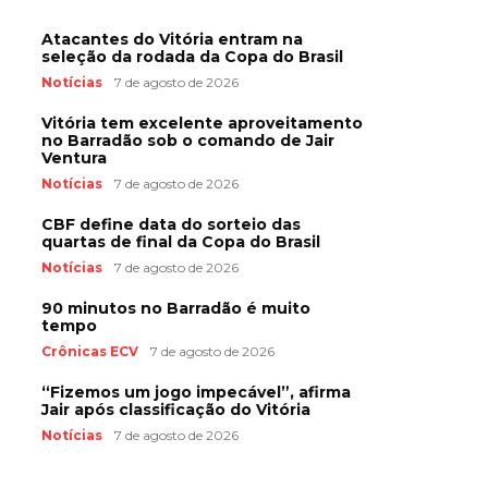
Atacantes do Vitória entram na
seleção da rodada da Copa do Brasil
Notícias
7 de agosto de 2026
Vitória tem excelente aproveitamento
no Barradão sob o comando de Jair
Ventura
Notícias
7 de agosto de 2026
CBF define data do sorteio das
quartas de final da Copa do Brasil
Notícias
7 de agosto de 2026
90 minutos no Barradão é muito
tempo
Crônicas ECV
7 de agosto de 2026
“Fizemos um jogo impecável”, afirma
Jair após classificação do Vitória
Notícias
7 de agosto de 2026