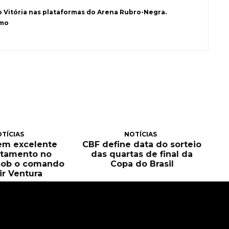
o Vitória nas plataformas do Arena Rubro-Negra.
smo
TÍCIAS
NOTÍCIAS
tem excelente
CBF define data do sorteio
itamento no
das quartas de final da
sob o comando
Copa do Brasil
ir Ventura