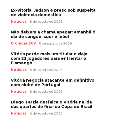
Ex-Vitória, Jadson é preso sob suspeita
de violência doméstica
Notícias
8 de agosto de 2026
Não deixem a chama apagar: amanhã é
dia de sangue, suor e leão!
Crônicas ECV
8 de agosto de 2026
Vitória perde mais um titular e viaja
com 23 jogadores para enfrentar o
Flamengo
Notícias
8 de agosto de 2026
Vitória negocia atacante em definitivo
com clube de Portugal
Notícias
8 de agosto de 2026
Diego Tarzia desfalca o Vitória na ida
das quartas de final da Copa do Brasil
Notícias
8 de agosto de 2026