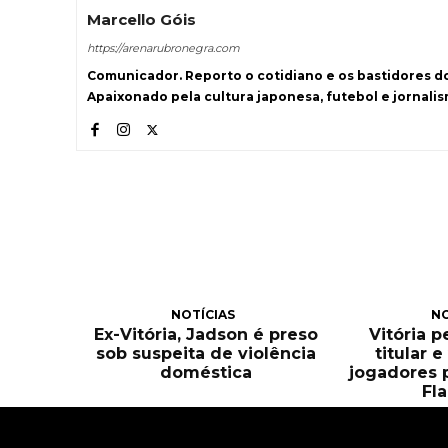
Marcello Góis
https://arenarubronegra.com
Comunicador. Reporto o cotidiano e os bastidores d
Apaixonado pela cultura japonesa, futebol e jornali
NOTÍCIAS
NO
Ex-Vitória, Jadson é preso
Vitória 
sob suspeita de violência
titular 
doméstica
jogadores 
Fl