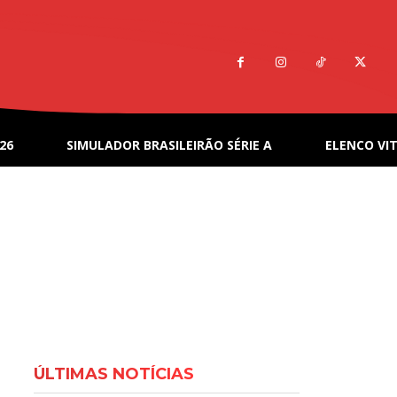
26
SIMULADOR BRASILEIRÃO SÉRIE A
ELENCO VIT
ÚLTIMAS NOTÍCIAS