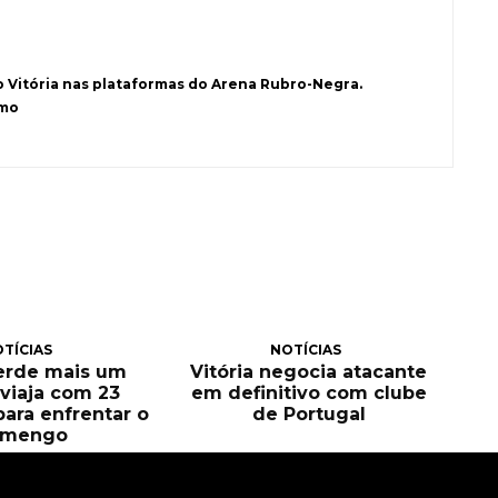
o Vitória nas plataformas do Arena Rubro-Negra.
smo
TÍCIAS
NOTÍCIAS
perde mais um
Vitória negocia atacante
e viaja com 23
em definitivo com clube
para enfrentar o
de Portugal
amengo