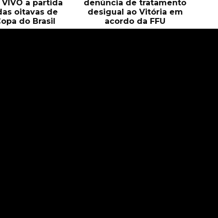
O VIVO a partida
denúncia de tratamento
das oitavas de
desigual ao Vitória em
Copa do Brasil
acordo da FFU