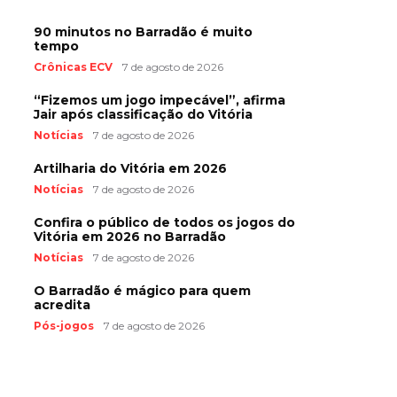
90 minutos no Barradão é muito
tempo
Crônicas ECV
7 de agosto de 2026
“Fizemos um jogo impecável”, afirma
Jair após classificação do Vitória
Notícias
7 de agosto de 2026
Artilharia do Vitória em 2026
Notícias
7 de agosto de 2026
Confira o público de todos os jogos do
Vitória em 2026 no Barradão
Notícias
7 de agosto de 2026
O Barradão é mágico para quem
acredita
Pós-jogos
7 de agosto de 2026