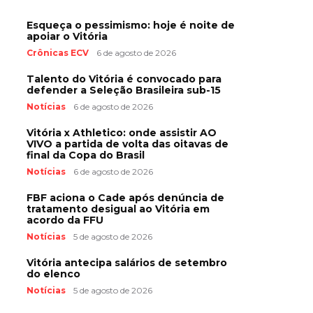
Esqueça o pessimismo: hoje é noite de
apoiar o Vitória
Crônicas ECV
6 de agosto de 2026
Talento do Vitória é convocado para
defender a Seleção Brasileira sub-15
Notícias
6 de agosto de 2026
Vitória x Athletico: onde assistir AO
VIVO a partida de volta das oitavas de
final da Copa do Brasil
Notícias
6 de agosto de 2026
FBF aciona o Cade após denúncia de
tratamento desigual ao Vitória em
acordo da FFU
Notícias
5 de agosto de 2026
Vitória antecipa salários de setembro
do elenco
Notícias
5 de agosto de 2026