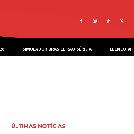
26
SIMULADOR BRASILEIRÃO SÉRIE A
ELENCO VIT
ÚLTIMAS NOTÍCIAS