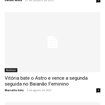
Heider Mota
-
27 de outubro de 2025
0
Notícias
Vitória bate o Astro e vence a segunda
seguida no Baianão Feminino
Marcello Góis
-
5 de agosto de 2023
0