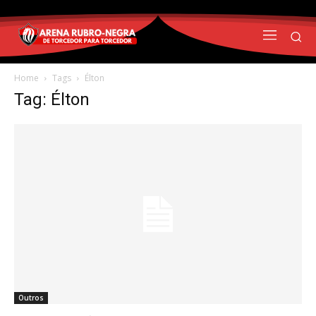
Home
Tags
Élton
Tag: Élton
Outros