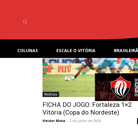
Home
Tags
Fortaleza x Vitória
Tag: Fortaleza x Vitória
COLUNAS
ESCALE O VITÓRIA
BRASILEIRÃ
Notícias
FICHA DO JOGO: Fortaleza 1×2
Vitória (Copa do Nordeste)
Heider Mota
-
2 de junho de 2026