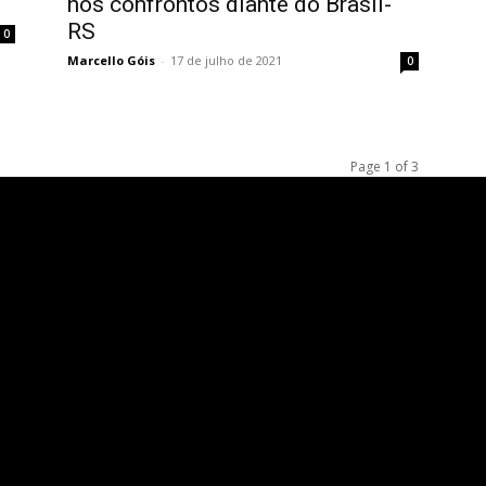
nos confrontos diante do Brasil-
RS
0
Marcello Góis
-
17 de julho de 2021
0
Page 1 of 3