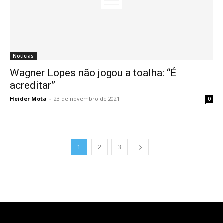
Notícias
Wagner Lopes não jogou a toalha: “É
acreditar”
Heider Mota
-
23 de novembro de 2021
0
1
2
3