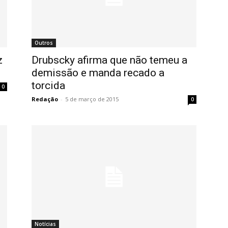
Outros
z
Drubscky afirma que não temeu a
demissão e manda recado a
torcida
0
Redação
-
5 de março de 2015
0
Notícias