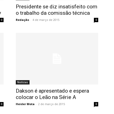
Presidente se diz insatisfeito com
y
o trabalho da comissão técnica
Redação
-
4 de março de 2015
0
0
Notícias
o
Dakson é apresentado e espera
colocar o Leão na Série A
Heider Mota
-
2 de março de 2015
0
0