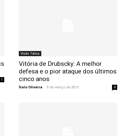
Visão Tática
is
Vitória de Drubscky: A melhor
defesa e o pior ataque dos últimos
cinco anos
1
Ítalo Oliveira
-
9 de março de 2015
0