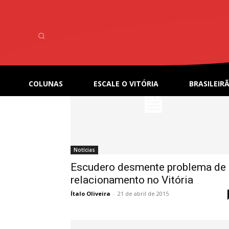
Home
Tags
Ricardo Drubscky
Tag: Ricardo Drubscky
COLUNAS
ESCALE O VITÓRIA
BRASILEIRÃ
Notícias
Escudero desmente problema de
relacionamento no Vitória
Ítalo Oliveira
-
21 de abril de 2015