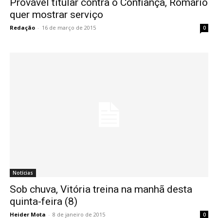
Provável titular contra o Confiança, Romário
quer mostrar serviço
Redação
-
16 de março de 2015
0
Notícias
Sob chuva, Vitória treina na manhã desta
quinta-feira (8)
Heider Mota
-
8 de janeiro de 2015
0