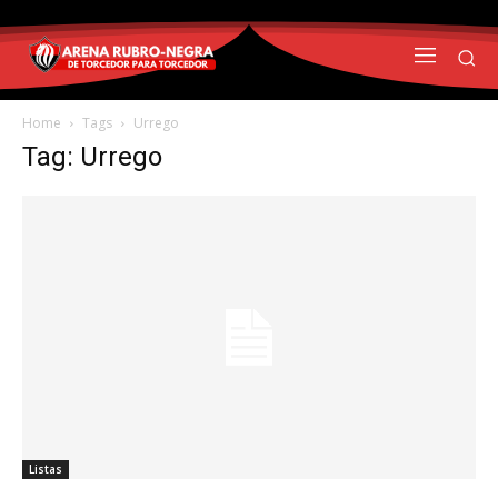
Home
Tags
Urrego
Tag: Urrego
Listas