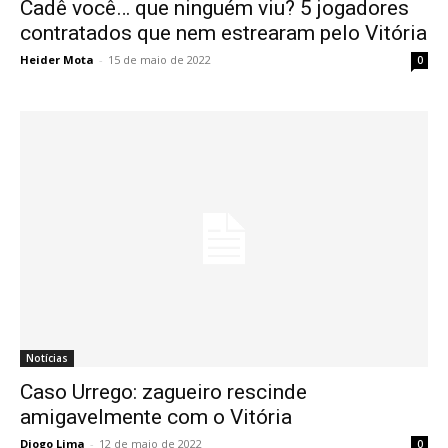
Cadê você… que ninguém viu? 5 jogadores
contratados que nem estrearam pelo Vitória
Heider Mota
-
15 de maio de 2022
0
Notícias
Caso Urrego: zagueiro rescinde
amigavelmente com o Vitória
Diogo Lima
-
12 de maio de 2022
0