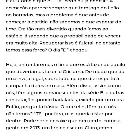
E aí? Como é que é? “Tá” cedo ou já pode ir? A
animação aparece sempre que tem jogo do Leão
no barradas, mas o problema é que antes de
começar a partida, não sabemos o que esperar do
time. Era tão mais divertido quando íamos ao
estádio já sabendo que a probabilidade de vencer
era muito alta. Recuperar isso é fulcral, no entanto
temos essa força? O dia “D” chegou.
Hoje, enfrentaremos o time que está fazendo aquilo
que deveríamos fazer, o Criciúma. De modo que dá
uma inveja legal, sobretudo no que diz respeito à
campanha deles em casa. Além disso, assim como
nós, têm alguns remanescentes da série B, e outras
contratações pouco badaladas, exceto por um cara.
Então, pergunta básica: O que eles têm que nós
não temos? “Tô” por fora, mas queria estar por
dentro. Pode ser o encaixe que deu certo, como a
gente em 2013, um tiro no escuro. Claro, como